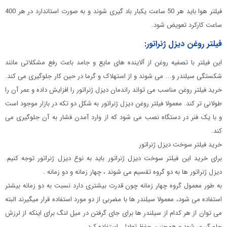
فیلتر هوا باید هر 50 ساعت یکبار باد گیری شوند و به صورت استاندارد در هر 400
ساعت کارکرد تعویض شود.
فیلتر روغن دیزل ژنراتور:
این فیلتر با تصفیه روغن از آلاینده های مایع و جامد باعث رفع مشکلاتی مانند
شکستگی سیلندر و... می شوند و از استهلاک و گرما در حین کار جلوگیری می کند.
خرید فیلتر روغن مناسب می تواند راندمان دیزل ژنراتور را افزایش داده و عمر آن را
طولانی تر کند. معمولا فیلتر روغن دیزل ژنراتور به شکل دو تکه در بازار موجود است
و با یک فنر در دستگاه نصب می شود که از وارد آمدن فشار به آن جلوگیری می
کند.
خرید فیلتر سوخت دیزل ژنراتور
برای خرید این فیلتر سوخت دیزل ژنراتور باید به نوع دیزل ژنراتور توجه کنیم.
دیزل ژنراتور ها به دو گروه تقسیم می شوند ، چهار زمانه و دو زمانه .
به طور معمول گروه چهار زمانه چون قدرت بیشتری دارد نسبت به دو زمانه بیشتر
استفاده می شود، معمولا سیلندر ها با مضربی از دو مورد استفاده قرار میگیرند البته
می توان از هر کدام از سیلندر ها برای جای گرفتن در میل لنگ برای اینکه از لرزش
جلو گیری شود و همچنین حفظ تعادل، استفاده کرد.