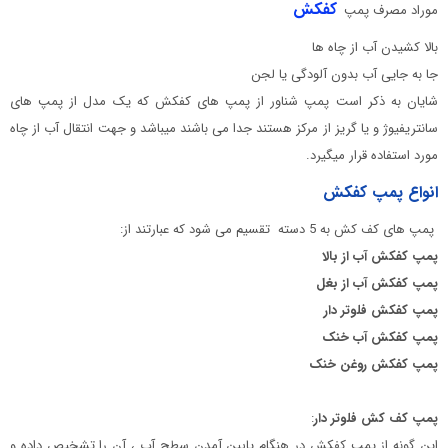
کفکش
موراد مصرف پمپ
بالا کشیدن آب از چاه ها
جا به جایی آب بدون آلودگی یا لجن
شایان به ذکر است پمپ شناور از پمپ های کفکش که یک مدل از پمپ های
سانتریفیوژ و یا گریز از مرکز هستند جدا می باشند میباشد و جهت انتقال آب از چاه
مورد استفاده قرار میگیرد.
انواع پمپ کفکش
پمپ های کف کش به 5 دسته تقسیم می شود که عبارتند از:
پمپ کفکش آب از بالا
پمپ کفکش آب از بغل
پمپ کفکش فلوتر دار
پمپ کفکش آب خنک
پمپ کفکش روغن خنک
پمپ کف کش فلوتر دار
:
این گونه از پمپ کفکش در هنگام پایین آمدن سطح آب ، آن را تشخیص داده و